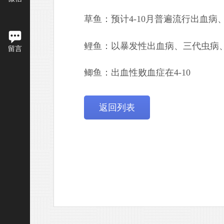
草鱼：预计
4-10
月普遍流行出血病
鲤鱼：以暴发性出血病、三代虫病
留言
鲫鱼：出血性败血症在
4-10
返回列表