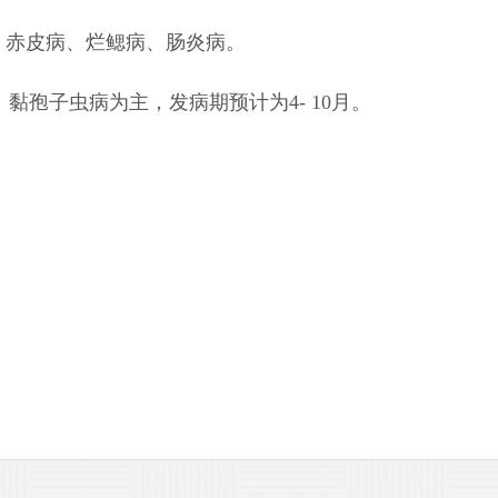
、赤皮病、烂鳃病、肠炎病。
、黏孢子虫病为主，发病期预计为
4- 10
月。