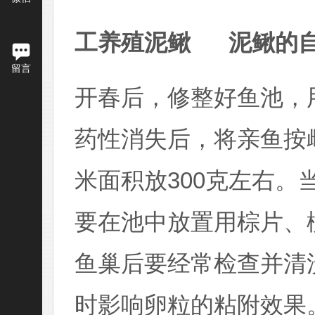
工养殖泥鳅
泥鳅的
留言
开春后，修整好鱼池，
药性消失后，将亲鱼按雌
米面积放
300克
左右。
要在池中放置用棕片、
鱼巢后要经常检查并清
时影响卵粒的粘附效果